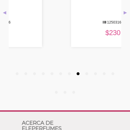
◀
▶
12503164
$
230
ACERCA DE
ELEPERFUMES