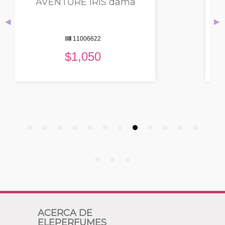
AVENTURE GOLD dama
◀
▶
11006108
$
906
ACERCA DE
ELEPERFUMES