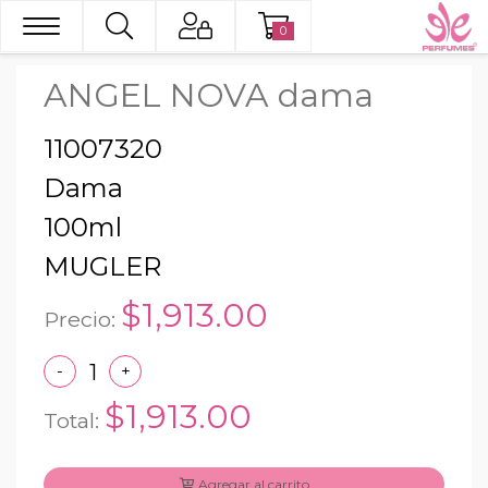
0
ANGEL NOVA dama
11007320
Dama
100ml
MUGLER
$1,913.00
Precio:
-
+
$1,913.00
Total:
Agregar al carrito