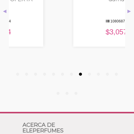
◀
▶
10806872
$
3,057
ACERCA DE
ELEPERFUMES