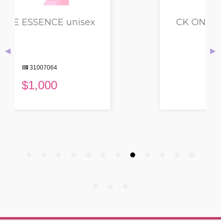
CK ONE EVERYONE EDT
unisex
◀
▶
32004916
$
856