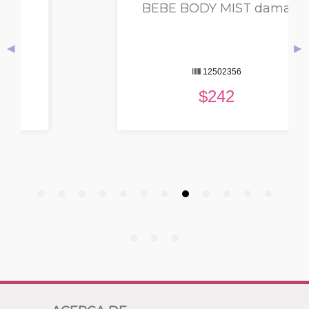
BEBE BODY MIST dama
◀
▶
12502356
$
242