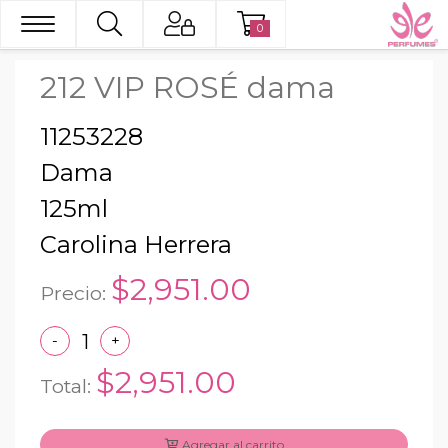
0
212 VIP ROSÉ dama
11253228
Dama
125ml
Carolina Herrera
$2,951.00
Precio:
-
+
$2,951.00
Total:
Agregar al carrito