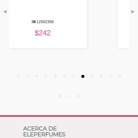
◀
▶
12503164
$
230
ACERCA DE
ELEPERFUMES