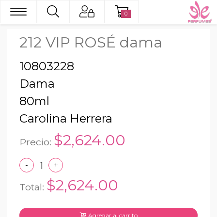
0
212 VIP ROSÉ dama
10803228
Dama
80ml
Carolina Herrera
$2,624.00
Precio:
-
+
$2,624.00
Total:
Agregar al carrito