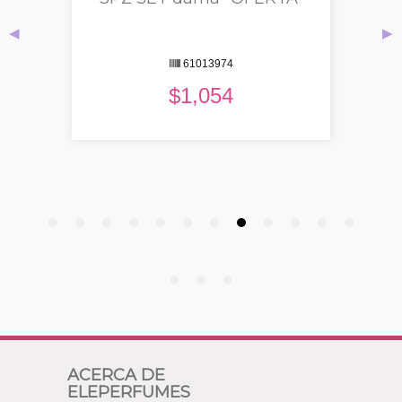
◀
▶
10806872
$
3,057
ACERCA DE
ELEPERFUMES