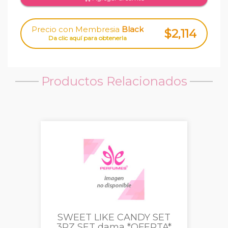
Precio con Membresia
Black
$2,114
Da clic aquí para obtenerla
Productos Relacionados
SET
212 VIP ROSE ELIXIR
TA*
dama